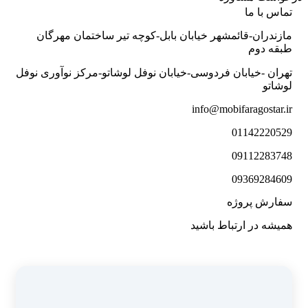
تماس با ما
مازندران-قائمشهر خیابان بابل-کوچه تیر ساختمان مهرگان
طبقه دوم
تهران -خیابان فردوسی-خیابان نوفل لوشاتو-مرکز نوآوری نوفل
لوشاتو
info@mobifaragostar.ir
01142220529
09112283748
09369284609
سفارش پروژه
همیشه در ارتباط باشید