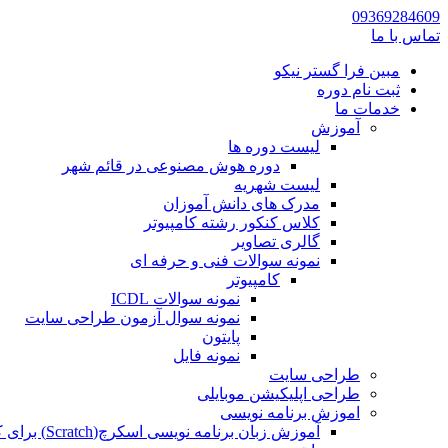
09369284609
تماس با ما
مبین فرا گستر نیکو
ثبت نام دوره
خدمات ما
آموزش
لیست دوره ها
دوره هوش مصنوعی در قائم شهر
لیست شهریه
مدرک های دانش آموزان
کلاس کنکور رشته کامپیوتر
گالری تصاویر
نمونه سوالات فنی و حرفه ای
کامپیوتر
نمونه سوالات ICDL
نمونه سوال آزمون طراحی سایت
پایتون
نمونه فایل
طراحی سایت
طراحی اپلیکیشن موبایلی
اموزش برنامه نویسی
آموزش زبان برنامه نویسی اسکرچ(Scratch) برای کودکان