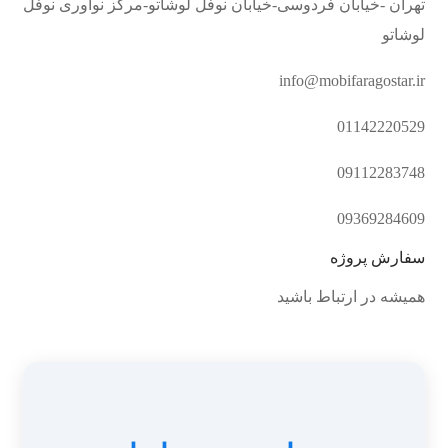
تهران -خیابان فردوسی-خیابان نوفل لوشاتو-مرکز نوآوری نوفل
لوشاتو
info@mobifaragostar.ir
01142220529
09112283748
09369284609
سفارش پروژه
همیشه در ارتباط باشید