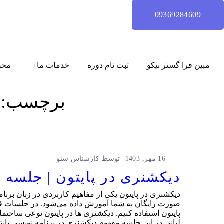
09369284609
مبین فرا گستر نیکو
ثبت نام دوره
خدمات ما
محص
برچسب:
16 مهر, 1403
توسط
کارشناس سئو
دیکشنری در پایتون | جلسه 11 آموزش مقدماتی پایتون رایگان
صورت رایگان به شما آموزش داده می‌شود. در جلسات قبلی
پایتون استفاده کنیم. دیکشنری ها در پایتون نوعی ساختمان
لیانی در این جلسه مفهوم دیکشنری در برنامه نویسی پایتو