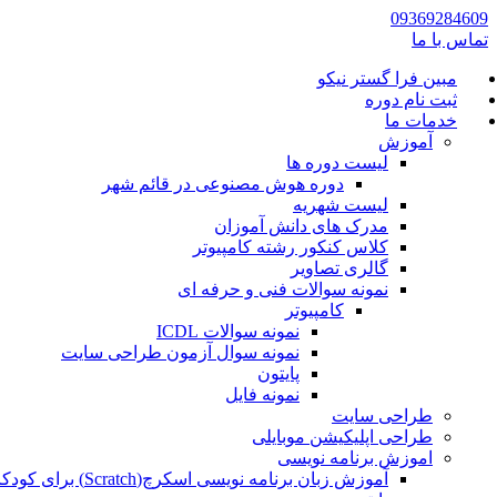
09369284609
تماس با ما
مبین فرا گستر نیکو
ثبت نام دوره
خدمات ما
آموزش
لیست دوره ها
دوره هوش مصنوعی در قائم شهر
لیست شهریه
مدرک های دانش آموزان
کلاس کنکور رشته کامپیوتر
گالری تصاویر
نمونه سوالات فنی و حرفه ای
کامپیوتر
نمونه سوالات ICDL
نمونه سوال آزمون طراحی سایت
پایتون
نمونه فایل
طراحی سایت
طراحی اپلیکیشن موبایلی
اموزش برنامه نویسی
آموزش زبان برنامه نویسی اسکرچ(Scratch) برای کودکان