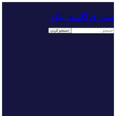
مبین فراگستر نیکو