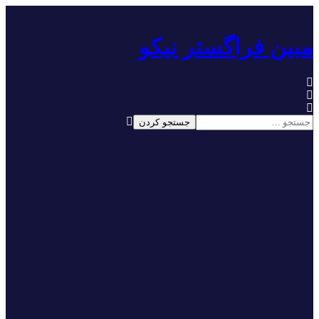
مبین فراگستر نیکو