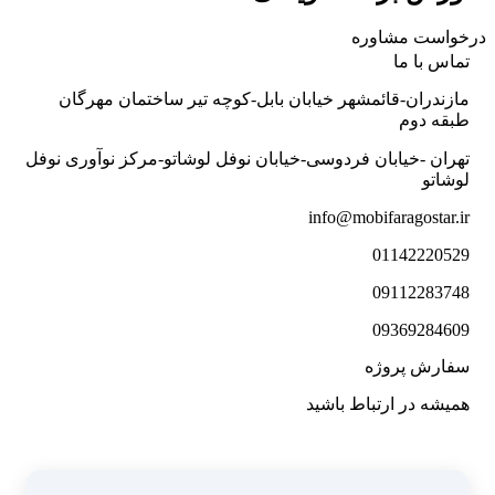
درخواست مشاوره
تماس با ما
مازندران-قائمشهر خیابان بابل-کوچه تیر ساختمان مهرگان
طبقه دوم
تهران -خیابان فردوسی-خیابان نوفل لوشاتو-مرکز نوآوری نوفل
لوشاتو
info@mobifaragostar.ir
01142220529
09112283748
09369284609
سفارش پروژه
همیشه در ارتباط باشید