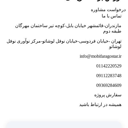
درخواست مشاوره
تماس با ما
مازندران-قائمشهر خیابان بابل-کوچه تیر ساختمان مهرگان
طبقه دوم
تهران -خیابان فردوسی-خیابان نوفل لوشاتو-مرکز نوآوری نوفل
لوشاتو
info@mobifaragostar.ir
01142220529
09112283748
09369284609
سفارش پروژه
همیشه در ارتباط باشید