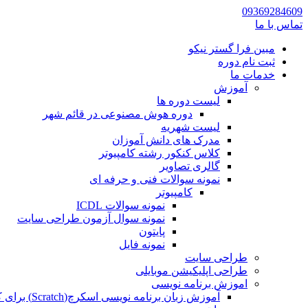
09369284609
تماس با ما
مبین فرا گستر نیکو
ثبت نام دوره
خدمات ما
آموزش
لیست دوره ها
دوره هوش مصنوعی در قائم شهر
لیست شهریه
مدرک های دانش آموزان
کلاس کنکور رشته کامپیوتر
گالری تصاویر
نمونه سوالات فنی و حرفه ای
کامپیوتر
نمونه سوالات ICDL
نمونه سوال آزمون طراحی سایت
پایتون
نمونه فایل
طراحی سایت
طراحی اپلیکیشن موبایلی
اموزش برنامه نویسی
آموزش زبان برنامه نویسی اسکرچ(Scratch) برای کودکان