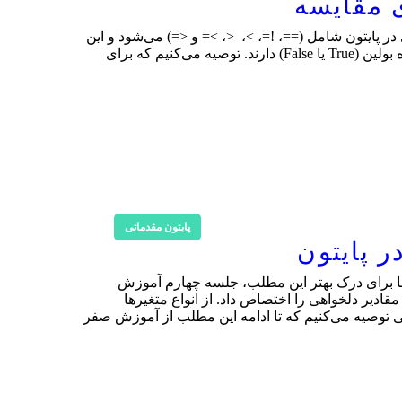
 مقایسه
پایتون شامل (==، !=، >، <، >= و <=) می‌شود و این
موارد، نمادهایی برای مقایسه بین دو یا چند مقدار مختلف هستند. توجه داشته باشید که خروجی این نوع عملگرها همیشه نوع داده بولین (True یا False) دارند. توصیه می‌کنیم که برای
پایتون مقدماتی
ه حتما برای درک بهتر این مطلب، جلسه چهارم آموزش
یا ظرف می‌توان به آن‌ها مقادیر دلخواهی را اختصاص داد. از انواع متغیرها
یسی توصیه می‌کنیم که تا ادامه این مطلب از آموزش صفر