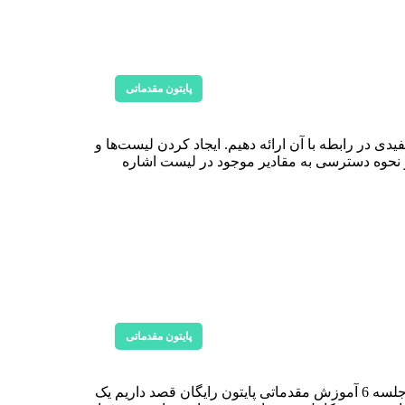
پایتون مقدماتی
یتون رایگان قصد داریم توضیحات مفیدی در رابطه با آن ارائه دهیم. ایجاد کردن لیست‌ها و
 و نحوه دسترسی به مقادیر موجود در لیست اشاره
پایتون مقدماتی
در جلسات پیش مشاهده کردید که برای برنامه‌نویسی پایتون از محیط cmd یا همان command prompt استفاده می‌کردیم. در این جلسه 6 آموزش مقدماتی پایتون رایگان قصد داریم یک