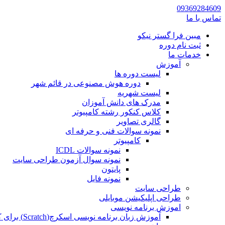
09369284609
تماس با ما
مبین فرا گستر نیکو
ثبت نام دوره
خدمات ما
آموزش
لیست دوره ها
دوره هوش مصنوعی در قائم شهر
لیست شهریه
مدرک های دانش آموزان
کلاس کنکور رشته کامپیوتر
گالری تصاویر
نمونه سوالات فنی و حرفه ای
کامپیوتر
نمونه سوالات ICDL
نمونه سوال آزمون طراحی سایت
پایتون
نمونه فایل
طراحی سایت
طراحی اپلیکیشن موبایلی
اموزش برنامه نویسی
آموزش زبان برنامه نویسی اسکرچ(Scratch) برای کودکان