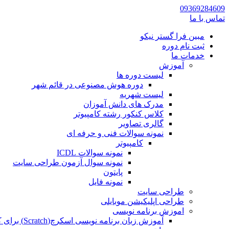
09369284609
تماس با ما
مبین فرا گستر نیکو
ثبت نام دوره
خدمات ما
آموزش
لیست دوره ها
دوره هوش مصنوعی در قائم شهر
لیست شهریه
مدرک های دانش آموزان
کلاس کنکور رشته کامپیوتر
گالری تصاویر
نمونه سوالات فنی و حرفه ای
کامپیوتر
نمونه سوالات ICDL
نمونه سوال آزمون طراحی سایت
پایتون
نمونه فایل
طراحی سایت
طراحی اپلیکیشن موبایلی
اموزش برنامه نویسی
آموزش زبان برنامه نویسی اسکرچ(Scratch) برای کودکان