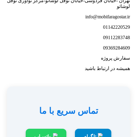
تهران -خیابان فردوسی-خیابان نوفل لوشاتو-مرکز نوآوری نوفل
لوشاتو
info@mobifaragostar.ir
01142220529
09112283748
09369284609
سفارش پروژه
همیشه در ارتباط باشید
تماس سریع با ما
تلگرام
واتس‌اپ