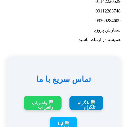
01142220529
09112283748
09369284609
سفارش پروژه
همیشه در ارتباط باشید
تماس سریع با ما
تلگرام
واتس‌اپ
ایتا