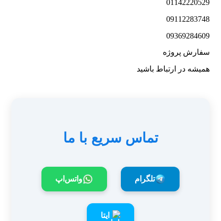
01142220529
09112283748
09369284609
سفارش پروژه
همیشه در ارتباط باشید
تماس سریع با ما
تلگرام
واتس‌اپ
ایتا