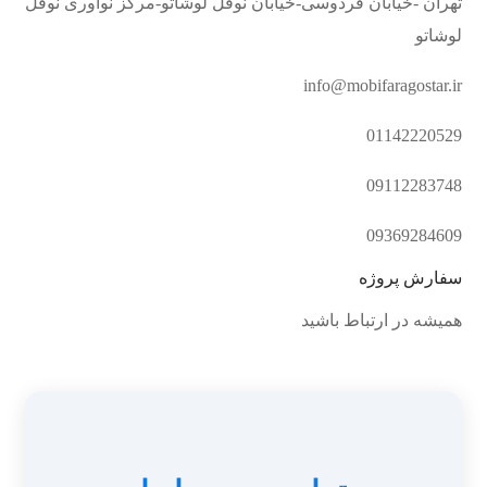
تهران -خیابان فردوسی-خیابان نوفل لوشاتو-مرکز نوآوری نوفل
لوشاتو
info@mobifaragostar.ir
01142220529
09112283748
09369284609
سفارش پروژه
همیشه در ارتباط باشید