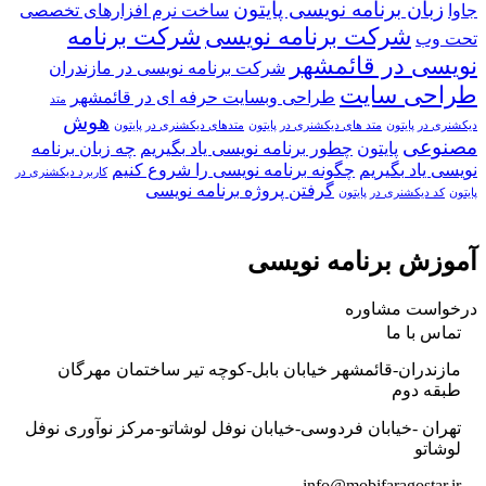
زبان برنامه نویسی پایتون
جاوا
ساخت نرم افزارهای تخصصی
شرکت برنامه نویسی
شرکت برنامه
تحت وب
نویسی در قائمشهر
شرکت برنامه نویسی در مازندران
طراحی سایت
طراحی وبسایت حرفه ای در قائمشهر
متد
هوش
دیکشنری در پایتون
متد های دیکشنری در پایتون
متدهای دیکشنری در پایتون
مصنوعی
پایتون
چطور برنامه نویسی یاد بگیریم
چه زبان برنامه
نویسی یاد بگیریم
چگونه برنامه نویسی را شروع کنیم
کاربرد دیکشنری در
گرفتن پروژه برنامه نویسی
پایتون
کد دیکشنری در پایتون
آموزش برنامه نویسی
درخواست مشاوره
تماس با ما
مازندران-قائمشهر خیابان بابل-کوچه تیر ساختمان مهرگان
طبقه دوم
تهران -خیابان فردوسی-خیابان نوفل لوشاتو-مرکز نوآوری نوفل
لوشاتو
info@mobifaragostar.ir