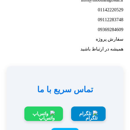
01142220529
09112283748
09369284609
سفارش پروژه
همیشه در ارتباط باشید
تماس سریع با ما
تلگرام
واتس‌اپ