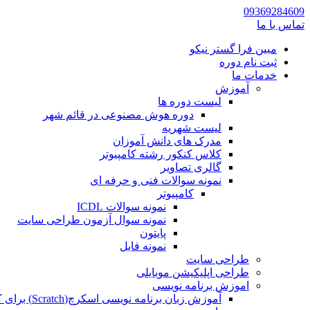
09369284609
تماس با ما
مبین فرا گستر نیکو
ثبت نام دوره
خدمات ما
آموزش
لیست دوره ها
دوره هوش مصنوعی در قائم شهر
لیست شهریه
مدرک های دانش آموزان
کلاس کنکور رشته کامپیوتر
گالری تصاویر
نمونه سوالات فنی و حرفه ای
کامپیوتر
نمونه سوالات ICDL
نمونه سوال آزمون طراحی سایت
پایتون
نمونه فایل
طراحی سایت
طراحی اپلیکیشن موبایلی
اموزش برنامه نویسی
آموزش زبان برنامه نویسی اسکرچ(Scratch) برای کودکان