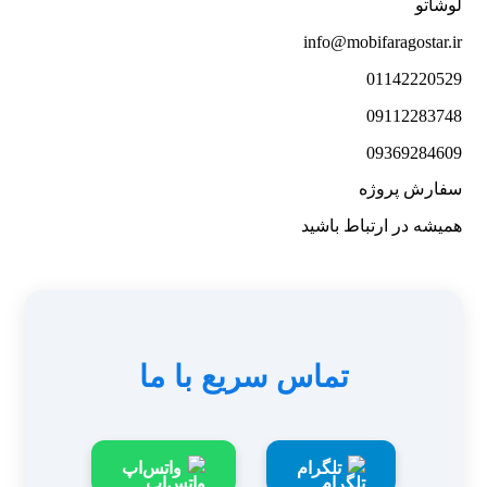
لوشاتو
info@mobifaragostar.ir
01142220529
09112283748
09369284609
سفارش پروژه
همیشه در ارتباط باشید
تماس سریع با ما
تلگرام
واتس‌اپ