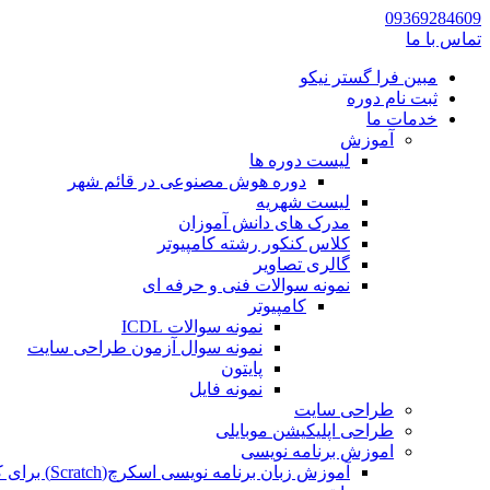
09369284609
تماس با ما
مبین فرا گستر نیکو
ثبت نام دوره
خدمات ما
آموزش
لیست دوره ها
دوره هوش مصنوعی در قائم شهر
لیست شهریه
مدرک های دانش آموزان
کلاس کنکور رشته کامپیوتر
گالری تصاویر
نمونه سوالات فنی و حرفه ای
کامپیوتر
نمونه سوالات ICDL
نمونه سوال آزمون طراحی سایت
پایتون
نمونه فایل
طراحی سایت
طراحی اپلیکیشن موبایلی
اموزش برنامه نویسی
آموزش زبان برنامه نویسی اسکرچ(Scratch) برای کودکان