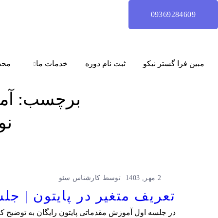
09369284609
مبین فرا گستر نیکو
ثبت نام دوره
خدمات ما
محص
برچسب:
آم
نو
2 مهر, 1403
توسط
کارشناس سئو
تعریف متغیر در پایتون | جلسه 1 آموزش مقدماتی پایتون 
در جلسه اول آموزش مقدماتی پایتون رایگان به توضیح کوت