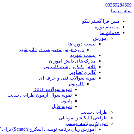
09369284609
تماس با ما
مبین فرا گستر نیکو
ثبت نام دوره
خدمات ما
آموزش
لیست دوره ها
دوره هوش مصنوعی در قائم شهر
لیست شهریه
مدرک های دانش آموزان
کلاس کنکور رشته کامپیوتر
گالری تصاویر
نمونه سوالات فنی و حرفه ای
کامپیوتر
نمونه سوالات ICDL
نمونه سوال آزمون طراحی سایت
پایتون
نمونه فایل
طراحی سایت
طراحی اپلیکیشن موبایلی
اموزش برنامه نویسی
آموزش زبان برنامه نویسی اسکرچ(Scratch) برای کودکان