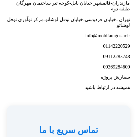
زندران-قائمشهر خیابان بابل-کوچه تیر ساختمان مهرگان
قه دوم
ران -خیابان فردوسی-خیابان نوفل لوشاتو-مرکز نوآوری نوفل
شاتو
info@mobifaragostar.
011422205
091122837
093692846
ارش پروژه
یشه در ارتباط باشید
تماس سریع با ما