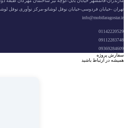
مازندران-قائمشهر خیابان بابل-کوچه تیر ساختمان مهرگان طبقه دوم
تهران -خیابان فردوسی-خیابان نوفل لوشاتو-مرکز نوآوری نوفل لوشا
info@mobifaragostar.ir
01142220529
09112283748
09369284609
سفارش پروژه
همیشه در ارتباط باشید