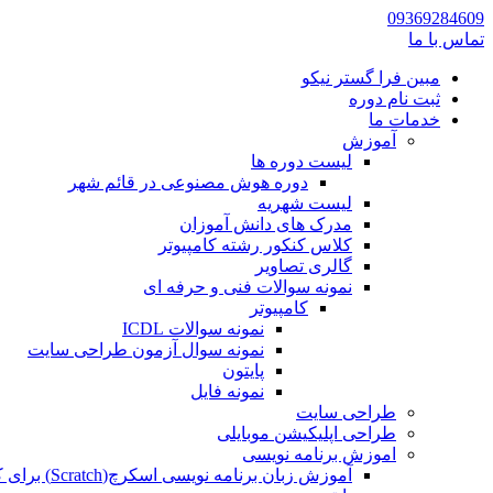
09369284609
تماس با ما
مبین فرا گستر نیکو
ثبت نام دوره
خدمات ما
آموزش
لیست دوره ها
دوره هوش مصنوعی در قائم شهر
لیست شهریه
مدرک های دانش آموزان
کلاس کنکور رشته کامپیوتر
گالری تصاویر
نمونه سوالات فنی و حرفه ای
کامپیوتر
نمونه سوالات ICDL
نمونه سوال آزمون طراحی سایت
پایتون
نمونه فایل
طراحی سایت
طراحی اپلیکیشن موبایلی
اموزش برنامه نویسی
آموزش زبان برنامه نویسی اسکرچ(Scratch) برای کودکان