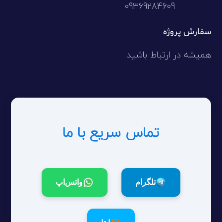
09369284609
سفارش پروژه
همیشه در ارتباط باشید
تماس سریع با ما
تلگرام
واتس‌اپ