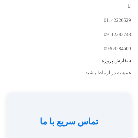
011422205
091122837
093692846
ارش پروژه
یشه در ارتباط باشید
تماس سریع با ما