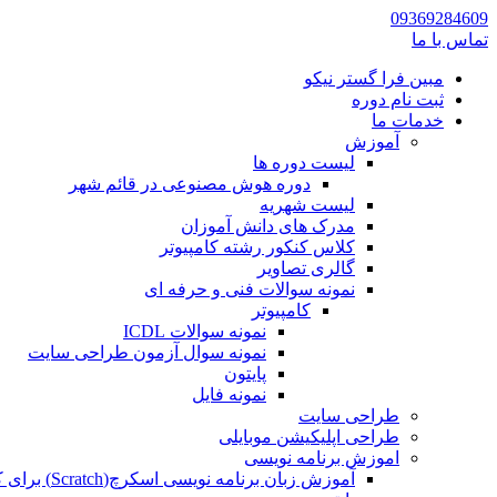
09369284609
تماس با ما
مبین فرا گستر نیکو
ثبت نام دوره
خدمات ما
آموزش
لیست دوره ها
دوره هوش مصنوعی در قائم شهر
لیست شهریه
مدرک های دانش آموزان
کلاس کنکور رشته کامپیوتر
گالری تصاویر
نمونه سوالات فنی و حرفه ای
کامپیوتر
نمونه سوالات ICDL
نمونه سوال آزمون طراحی سایت
پایتون
نمونه فایل
طراحی سایت
طراحی اپلیکیشن موبایلی
اموزش برنامه نویسی
آموزش زبان برنامه نویسی اسکرچ(Scratch) برای کودکان