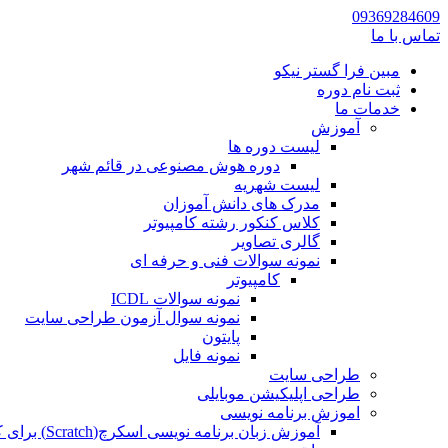
09369284609
تماس با ما
مبین فرا گستر نیکو
ثبت نام دوره
خدمات ما
آموزش
لیست دوره ها
دوره هوش مصنوعی در قائم شهر
لیست شهریه
مدرک های دانش آموزان
کلاس کنکور رشته کامپیوتر
گالری تصاویر
نمونه سوالات فنی و حرفه ای
کامپیوتر
نمونه سوالات ICDL
نمونه سوال آزمون طراحی سایت
پایتون
نمونه فایل
طراحی سایت
طراحی اپلیکیشن موبایلی
اموزش برنامه نویسی
آموزش زبان برنامه نویسی اسکرچ(Scratch) برای کودکان