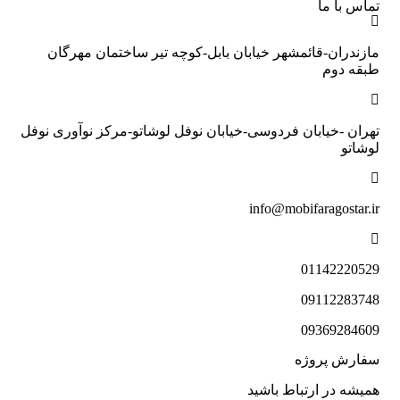
تماس با ما
مازندران-قائمشهر خیابان بابل-کوچه تیر ساختمان مهرگان
طبقه دوم
تهران -خیابان فردوسی-خیابان نوفل لوشاتو-مرکز نوآوری نوفل
لوشاتو
info@mobifaragostar.ir
01142220529
09112283748
09369284609
سفارش پروژه
همیشه در ارتباط باشید