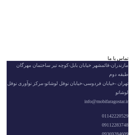
تماس با ما
مازندران-قائمشهر خیابان بابل-کوچه تیر ساختمان مهرگان
طبقه دوم
تهران -خیابان فردوسی-خیابان نوفل لوشاتو-مرکز نوآوری نوفل
لوشاتو
info@mobifaragostar.ir
01142220529
09112283748
09369284609