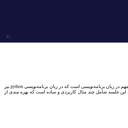
33
در جلسه 9 آموزش مقدماتی پایتون به صورت رایگان به بررسی ساختار دستور for در پایتون پرداخته می‌شود. دستور for یکی از دستورات مهم در زبان برنامه‌نویسی است که در زبان برنامه‌نویسی python نیز
یانی در این جلسه ضمن بررسی ساختار دستور for در زبان برنامه‌نویسی پایتون، به بررسی تابع range می‌پردازد. این جلسه شامل چند مثال کاربردی و ساده است که بهره مندی از