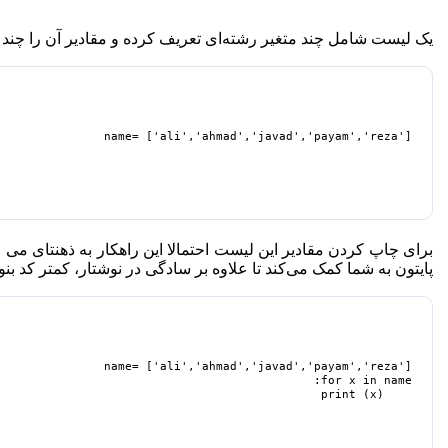
یک لیست شامل چند متغیر رشته‌ای تعریف کرده و مقادیر آن را چند 
name= ['ali','ahmad','javad','payam','reza']
برای چاپ کردن مقادیر این لیست احتمالا این راهکار به ذهنتای می رسد که یکی یکی دستور print را برای مقادیر لیست اعمال کنید. با این راه
پایتون
به شما کمک می‌کند تا علاوه بر سادگی در نوشتار، کمتر کد بنوی