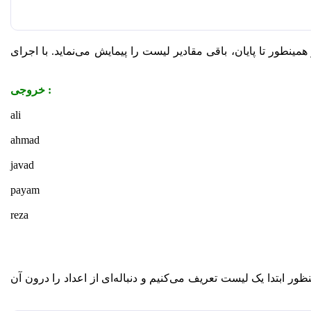
عه کدی که نوشتیم، متغیر x درون لیست name پیمایش می‌کند. به گونه‌ای که یکبار مقدار “ali”، دفعه بعدی مقدار “ahmad” و همینطور تا پایان، باقی مقادیر لیست را پیمایش می‌نماید. با اجرای
: خروجی
ali
ahmad
javad
payam
reza
منظور ابتدا یک لیست تعریف می‌کنیم و دنباله‌ای از اعداد را درون آن