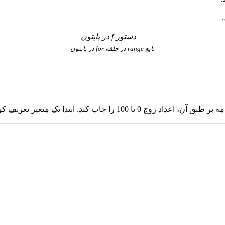
تابع range در حلقه for در پایتون
متغیر تعریف کرده و با استفاده از تابع range به آن مقداردهی می‌کنیم.