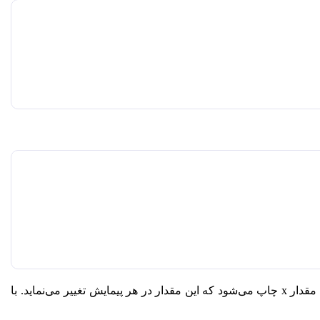
تعریف کردیم و این متغیر وظیفه دارد که هر کدام از مقادیر لیست num را پیمایش کند. سپس ، مقدار x چاپ می‌شود که این مقدار در هر پیمایش تغییر می‌نماید. با