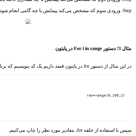
Step: ورودی سوم که مشخص می‌کند پیمایش با چه گامی انجام شود.
مثال 3؛ دستور For i in range در پایتون
در این مثال از
دستور
for
در پایتون
قصد داریم یک کد بنویسیم که برنامه بر طبق آن، اعداد زوج 0 تا 100 را چاپ کند. ابتدا یک 
ran=range(0,100,2)
سپس با استفاده از حلقه for، مقادیر مورد نظر را چاپ می‌کنیم.