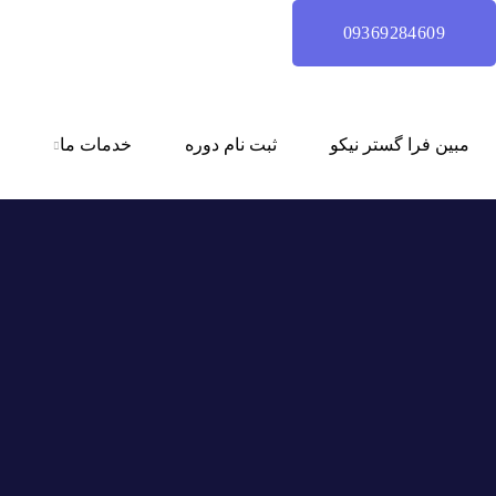
09369284609
مبین فرا گستر نیکو
ثبت نام دوره
خدمات ما